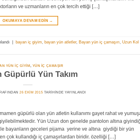
orların ve uzmanların en çok tercih ettiği […]
OKUMAYA DEVAM EDIN
→
nlandı
|
bayan iç giyim
,
bayan yün atletler
,
Bayan yün iç çamaşırı
,
Uzun Kol
AN YÜN İÇ GIYIM
,
YÜN IÇ ÇAMAŞIR
 Güpürlü Yün Takım
RAFINDAN
26 EKIM 2015
TARIHINDE YAYINLANDI
mamen güpürlü olan yün atletin kullanımı gayet rahat ve yumuş
iyilebilmektedir. Yün Uzun don genelde pantolon altına giyindiğ
le bayanların geceleri pijama yerine ve altına giydiği bir yün
 çok kullandığı iç çamaşırlardan biridir. özelliği […]