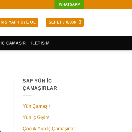
WHATSAPP
IRIŞ YAP / ÜYE OL
SEPET /
0,00
₺
 İÇ ÇAMAŞIR
İLETİŞİM
SAF YÜN İÇ
ÇAMAŞIRLAR
Yün Çamaşır
Yün İç Giyim
Çocuk Yün İç Çamaşırlar
e