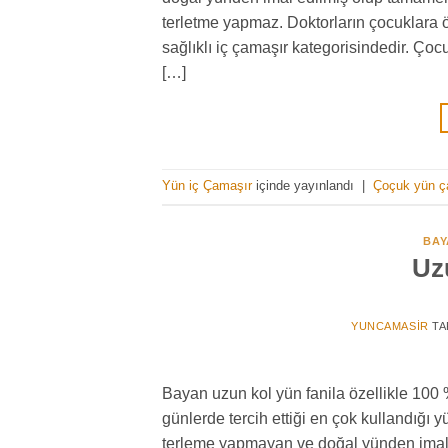
terletme yapmaz. Doktorların çocuklara öze
sağlıklı iç çamaşır kategorisindedir. Çoc
[…]
Yün iç Çamaşır
içinde yayınlandı
|
Çoçuk yün ça
BAY
Uz
YUNCAMASIR
TA
Bayan uzun kol yün fanila özellikle 100
günlerde tercih ettiği en çok kullandığı y
terleme yapmayan ve doğal yünden imal ed