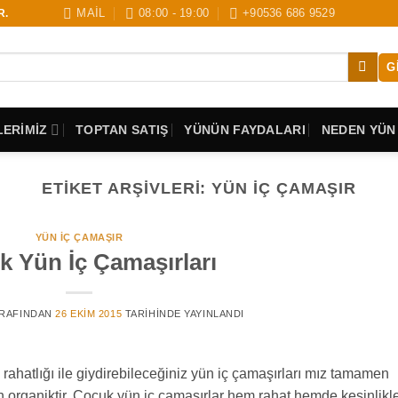
MAİL
08:00 - 19:00
+90536 686 9529
R.
G
ERİMİZ
TOPTAN SATIŞ
YÜNÜN FAYDALARI
NEDEN YÜN
ETIKET ARŞIVLERI:
YÜN IÇ ÇAMAŞIR
YÜN IÇ ÇAMAŞIR
 Yün İç Çamaşırları
RAFINDAN
26 EKIM 2015
TARIHINDE YAYINLANDI
ahatlığı ile giydirebileceğiniz yün iç çamaşırları mız tamamen
organiktir. Çocuk yün iç çamaşırlar hem rahat hemde kesinlikl