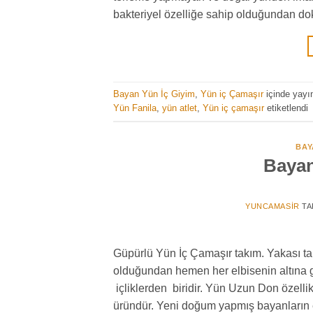
bakteriyel özelliğe sahip olduğundan dokt
Bayan Yün İç Giyim
,
Yün iç Çamaşır
içinde yayı
Yün Fanila
,
yün atlet
,
Yün iç çamaşır
etiketlendi
BAY
Bayan
YUNCAMASIR
TA
Güpürlü Yün İç Çamaşır takım. Yakası ta
olduğundan hemen her elbisenin altına g
içliklerden biridir. Yün Uzun Don özellik
üründür. Yeni doğum yapmış bayanların en