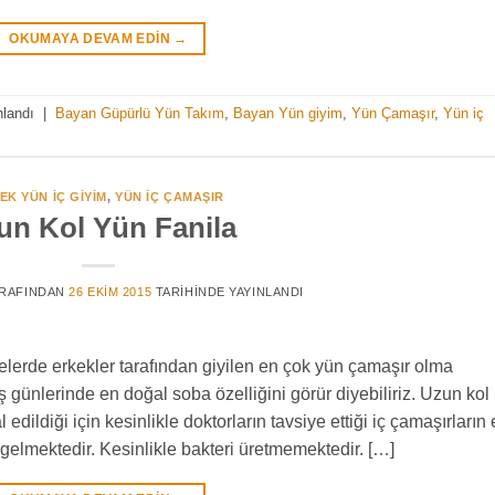
OKUMAYA DEVAM EDIN
→
nlandı
|
Bayan Güpürlü Yün Takım
,
Bayan Yün giyim
,
Yün Çamaşır
,
Yün iç
EK YÜN İÇ GIYIM
,
YÜN IÇ ÇAMAŞIR
un Kol Yün Fanila
RAFINDAN
26 EKIM 2015
TARIHINDE YAYINLANDI
elerde erkekler tarafından giyilen en çok yün çamaşır olma
 günlerinde en doğal soba özelliğini görür diyebiliriz. Uzun kol
ildiği için kesinlikle doktorların tavsiye ettiği iç çamaşırların
 gelmektedir. Kesinlikle bakteri üretmemektedir. […]