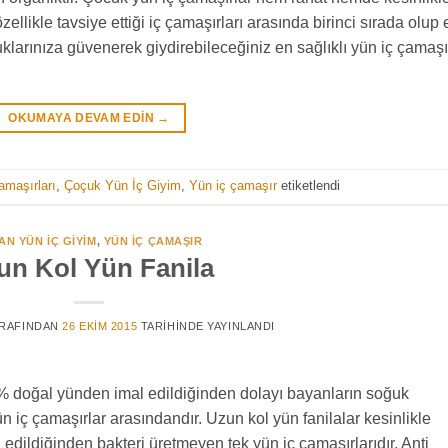
llikle tavsiye ettiği iç çamaşırları arasında birinci sırada olup 
uklarınıza güvenerek giydirebileceğiniz en sağlıklı yün iç çamaşı
OKUMAYA DEVAM EDIN
→
maşırları
,
Çoçuk Yün İç Giyim
,
Yün iç çamaşır
etiketlendi
AN YÜN İÇ GIYIM
,
YÜN IÇ ÇAMAŞIR
un Kol Yün Fanila
RAFINDAN
26 EKIM 2015
TARIHINDE YAYINLANDI
 % doğal yünden imal edildiğinden dolayı bayanların soğuk
ün iç çamaşırlar arasındandır. Uzun kol yün fanilalar kesinlikle
ildiğinden bakteri üretmeyen tek yün iç çamaşırlarıdır. Anti