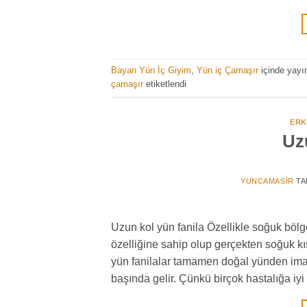
Bayan Yün İç Giyim
,
Yün iç Çamaşır
içinde yayı
çamaşır
etiketlendi
ERK
Uz
YUNCAMASIR
TA
Uzun kol yün fanila Özellikle soğuk bölg
özelliğine sahip olup gerçekten soğuk kış
yün fanilalar tamamen doğal yünden imal ed
başında gelir. Çünkü birçok hastalığa iyi