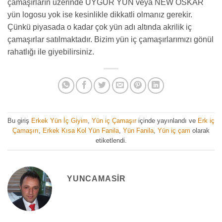
çamaşırların üzerinde UYGUR YÜN veya NEW OSKAR
yün logosu yok ise kesinlikle dikkatli olmanız gerekir.
Çünkü piyasada o kadar çok yün adı altında akrilik iç
çamaşırlar satılmaktadır. Bizim yün iç çamaşırlarımızı gönül
rahatlığı ile giyebilirsiniz.
Bu giriş
Erkek Yün İç Giyim
,
Yün iç Çamaşır
içinde yayınlandı ve
Erk iç
Çamaşırı
,
Erkek Kısa Kol Yün Fanila
,
Yün Fanila
,
Yün iç çam
olarak
etiketlendi.
YUNCAMASIR