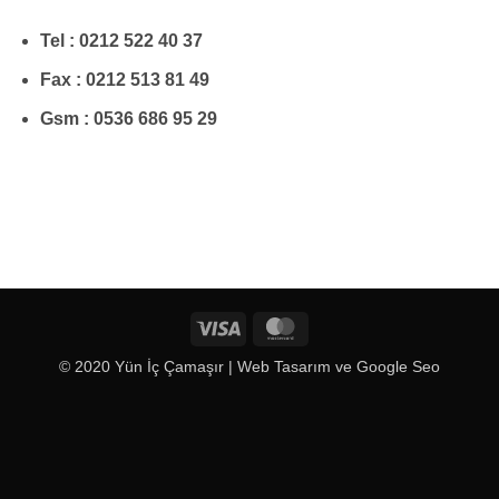
Tel : 0212 522 40 37
Fax : 0212 513 81 49
Gsm : 0536 686 95 29
Visa
MasterCard
© 2020 Yün İç Çamaşır |
Web Tasarım
ve
Google Seo