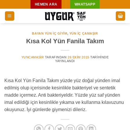
İçeriğe
HEMEN ARA
WHATSAPP
atla
BAYAN YÜN İÇ GIYIM
,
YÜN IÇ ÇAMAŞIR
Kısa Kol Yün Fanila Takım
YUNCAMASIR
TARAFINDAN
26 EKIM 2015
TARIHINDE
YAYINLANDI
Kısa Kol Yün Fanila Takım yüzde yüz doğal yünden imal
edilmiş olup içerisinde kesinlikle bakteriyel ve sentetik
madde içermez. Anti bakteriyeldir. Yüzde yüz saf yünden
imal edildiği için kesinlikle yıkama ve kullanma kılavuzunu
okuyunuz. İyi günlerde giymenizi dileriz.