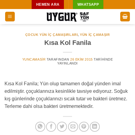
İçeriğe
HEMEN ARA
WHATSAPP
atla
ÇOCUK YÜN İÇ ÇAMAŞIRLARI
,
YÜN IÇ ÇAMAŞIR
Kısa Kol Fanila
YUNCAMASIR
TARAFINDAN
26 EKIM 2015
TARIHINDE
YAYINLANDI
Kısa Kol Fanila; Yün olup tamamen doğal yünden imal
edilmiştir. çoçuklarınıza kesinlikle tavsiye ediyoruz. Soğuk
kış günlerinde çoçuklarınızı sıcak tutar ve bakteri üretmez.
Terleme dahi olsa bakteri üretmemektedir.