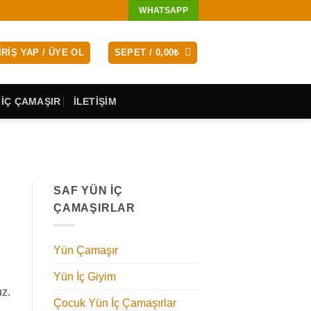
WHATSAPP
IRIŞ YAP / ÜYE OL
SEPET /
0,00
₺
 İÇ ÇAMAŞIR
İLETİŞİM
SAF YÜN İÇ
ÇAMAŞIRLAR
Yün Çamaşır
Yün İç Giyim
uz.
Çocuk Yün İç Çamaşırlar