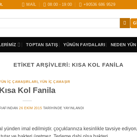
MAİL
08:00 - 19:00
+90536 686 9529
R.
G
ERİMİZ
TOPTAN SATIŞ
YÜNÜN FAYDALARI
NEDEN YÜN
ETIKET ARŞIVLERI:
KISA KOL FANILA
ÜN İÇ ÇAMAŞIRLARI
,
YÜN IÇ ÇAMAŞIR
Kısa Kol Fanila
RAFINDAN
26 EKIM 2015
TARIHINDE YAYINLANDI
yünden imal edilmiştir. çoçuklarınıza kesinlikle tavsiye ediyor
tutar ve bakteri üretmez. Terleme dahi olsa bakteri