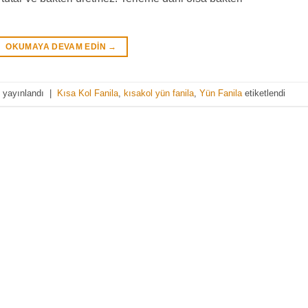
OKUMAYA DEVAM EDIN
→
 yayınlandı
|
Kısa Kol Fanila
,
kısakol yün fanila
,
Yün Fanila
etiketlendi