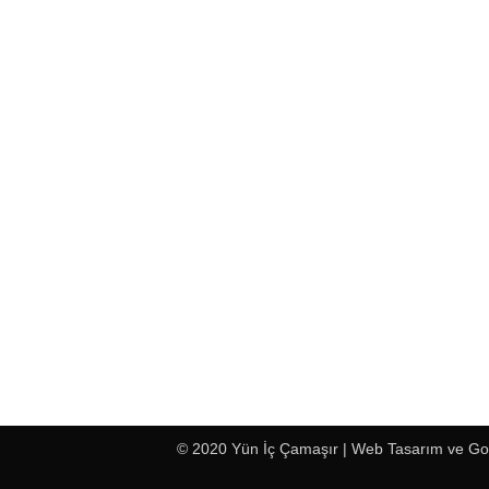
© 2020 Yün İç Çamaşır |
Web Tasarım
ve
Go