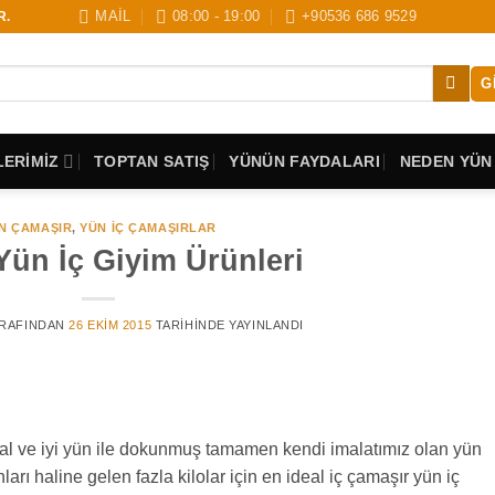
MAİL
08:00 - 19:00
+90536 686 9529
R.
G
ERİMİZ
TOPTAN SATIŞ
YÜNÜN FAYDALARI
NEDEN YÜN
N ÇAMAŞIR
,
YÜN İÇ ÇAMAŞIRLAR
ün İç Giyim Ürünleri
RAFINDAN
26 EKIM 2015
TARIHINDE YAYINLANDI
ğal ve iyi yün ile dokunmuş tamamen kendi imalatımız olan yün
ı haline gelen fazla kilolar için en ideal iç çamaşır yün iç