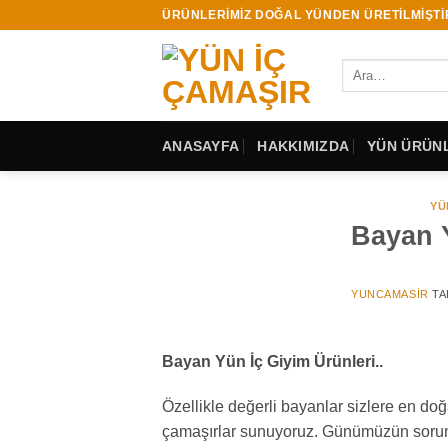
İçeriğe
ÜRÜNLERİMİZ DOĞAL YÜNDEN ÜRETİLMİŞTİ
atla
Ara:
ANASAYFA
HAKKIMIZDA
YÜN ÜRÜNL
YÜ
Bayan Y
YUNCAMASIR
TA
Bayan Yün İç Giyim Ürünleri..
Özellikle değerli bayanlar sizlere en do
çamaşırlar sunuyoruz. Günümüzün sorunlar