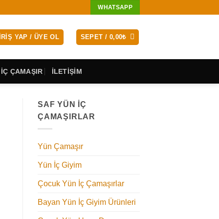
WHATSAPP
IRIŞ YAP / ÜYE OL
SEPET /
0,00
₺
 İÇ ÇAMAŞIR
İLETİŞİM
SAF YÜN İÇ
ÇAMAŞIRLAR
Yün Çamaşır
Yün İç Giyim
Çocuk Yün İç Çamaşırlar
Bayan Yün İç Giyim Ürünleri