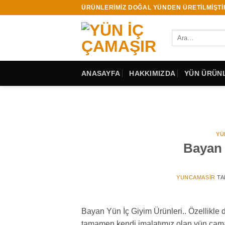
İçeriğe
ÜRÜNLERİMİZ DOĞAL YÜNDEN ÜRETİLMİŞTİ
atla
Ara:
ANASAYFA
HAKKIMIZDA
YÜN ÜRÜNL
YÜ
Bayan 
YUNCAMASIR
TA
Bayan Yün İç Giyim Ürünleri.. Özellikle 
tamamen kendi imalatımız olan yün çamaş