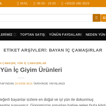
MAİL
08:00 - 19:00
+90536 686 9529
R.
G
ERİMİZ
TOPTAN SATIŞ
YÜNÜN FAYDALARI
NEDEN YÜN
ETIKET ARŞIVLERI:
BAYAN İÇ ÇAMAŞIRLAR
N ÇAMAŞIR
,
YÜN İÇ ÇAMAŞIRLAR
Yün İç Giyim Ürünleri
RAFINDAN
26 EKIM 2015
TARIHINDE YAYINLANDI
değerli bayanlar sizlere en doğal ve iyi yün ile dokunmuş
ırlar sunuyoruz. Günümüzün sorunları haline gelen fazla kilol