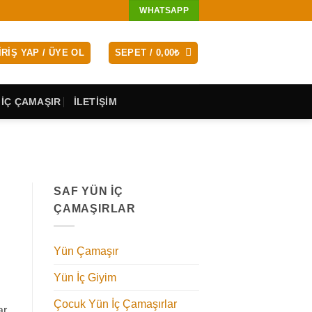
WHATSAPP
IRIŞ YAP / ÜYE OL
SEPET /
0,00
₺
 İÇ ÇAMAŞIR
İLETİŞİM
SAF YÜN İÇ
ÇAMAŞIRLAR
Yün Çamaşır
Yün İç Giyim
Çocuk Yün İç Çamaşırlar
ar