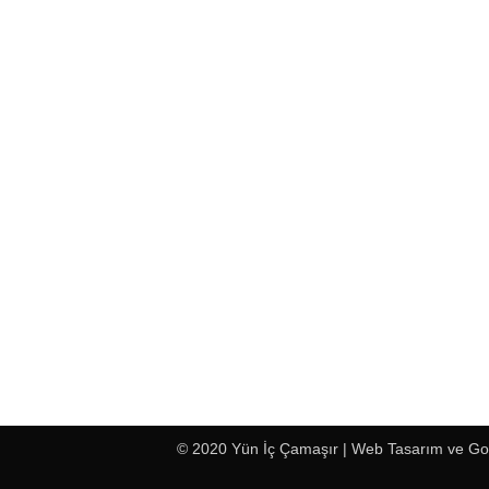
© 2020 Yün İç Çamaşır |
Web Tasarım
ve
Go