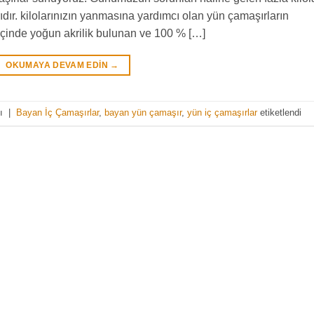
rıdır. kilolarınızın yanmasına yardımcı olan yün çamaşırların
e içinde yoğun akrilik bulunan ve 100 % […]
OKUMAYA DEVAM EDIN
→
dı
|
Bayan İç Çamaşırlar
,
bayan yün çamaşır
,
yün iç çamaşırlar
etiketlendi