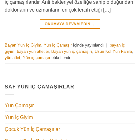
iç çamaşırlarıdır. Anti bakteriyel özelliğe sahip olduğundan
doktorların ve uzmanların en çok tercih ettiği […]
OKUMAYA DEVAM EDIN
→
Bayan Yün İç Giyim
,
Yün iç Çamaşır
içinde yayınlandı
|
bayan iç
giyim
,
bayan yün atletler
,
Bayan yün iç çamaşırı
,
Uzun Kol Yün Fanila
,
yün atlet
,
Yün iç çamaşır
etiketlendi
SAF YÜN İÇ ÇAMAŞIRLAR
Yün Çamaşır
Yün İç Giyim
Çocuk Yün İç Çamaşırlar