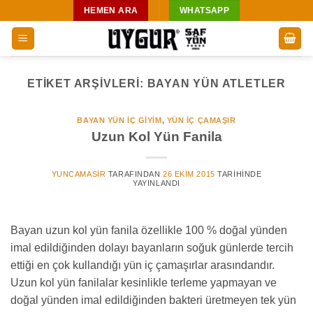
İçeriğe
HEMEN ARA
WHATSAPP
atla
ETIKET ARŞIVLERI:
BAYAN YÜN ATLETLER
BAYAN YÜN İÇ GIYIM
,
YÜN IÇ ÇAMAŞIR
Uzun Kol Yün Fanila
YUNCAMASIR
TARAFINDAN
26 EKIM 2015
TARIHINDE
YAYINLANDI
Bayan uzun kol yün fanila özellikle 100 % doğal yünden
imal edildiğinden dolayı bayanların soğuk günlerde tercih
ettiği en çok kullandığı yün iç çamaşırlar arasındandır.
Uzun kol yün fanilalar kesinlikle terleme yapmayan ve
doğal yünden imal edildiğinden bakteri üretmeyen tek yün