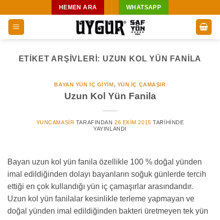
İçeriğe
HEMEN ARA
WHATSAPP
atla
ETIKET ARŞIVLERI:
UZUN KOL YÜN FANILA
BAYAN YÜN İÇ GIYIM
,
YÜN IÇ ÇAMAŞIR
Uzun Kol Yün Fanila
YUNCAMASIR
TARAFINDAN
26 EKIM 2015
TARIHINDE
YAYINLANDI
Bayan uzun kol yün fanila özellikle 100 % doğal yünden
imal edildiğinden dolayı bayanların soğuk günlerde tercih
ettiği en çok kullandığı yün iç çamaşırlar arasındandır.
Uzun kol yün fanilalar kesinlikle terleme yapmayan ve
doğal yünden imal edildiğinden bakteri üretmeyen tek yün