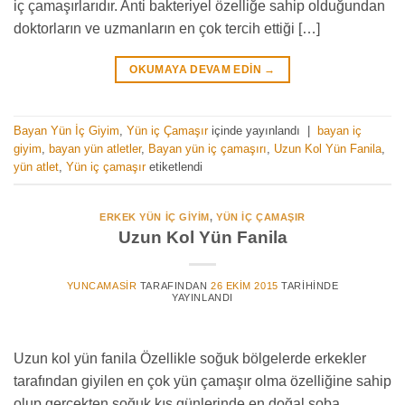
iç çamaşırlarıdır. Anti bakteriyel özelliğe sahip olduğundan
doktorların ve uzmanların en çok tercih ettiği […]
OKUMAYA DEVAM EDIN
→
Bayan Yün İç Giyim
,
Yün iç Çamaşır
içinde yayınlandı
|
bayan iç
giyim
,
bayan yün atletler
,
Bayan yün iç çamaşırı
,
Uzun Kol Yün Fanila
,
yün atlet
,
Yün iç çamaşır
etiketlendi
ERKEK YÜN İÇ GIYIM
,
YÜN IÇ ÇAMAŞIR
Uzun Kol Yün Fanila
YUNCAMASIR
TARAFINDAN
26 EKIM 2015
TARIHINDE
YAYINLANDI
Uzun kol yün fanila Özellikle soğuk bölgelerde erkekler
tarafından giyilen en çok yün çamaşır olma özelliğine sahip
olup gerçekten soğuk kış günlerinde en doğal soba