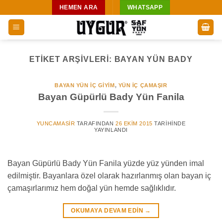
İçeriğe
HEMEN ARA
WHATSAPP
atla
ETIKET ARŞIVLERI:
BAYAN YÜN BADY
BAYAN YÜN İÇ GIYIM
,
YÜN IÇ ÇAMAŞIR
Bayan Güpürlü Bady Yün Fanila
YUNCAMASIR
TARAFINDAN
26 EKIM 2015
TARIHINDE
YAYINLANDI
Bayan Güpürlü Bady Yün Fanila yüzde yüz yünden imal
edilmiştir. Bayanlara özel olarak hazırlanmış olan bayan iç
çamaşırlarımız hem doğal yün hemde sağlıklıdır.
OKUMAYA DEVAM EDIN
→