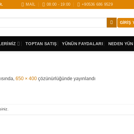
MAİL
08:00 - 19:00
+90536 686 9529
R.
GIRIŞ 
ERİMİZ
TOPTAN SATIŞ
YÜNÜN FAYDALARI
NEDEN YÜN
ısında,
650 × 400
çözünürlüğünde yayınlandı
siniz.