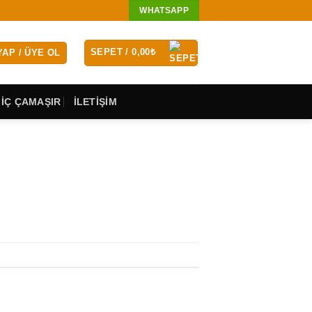
WHATSAPP
SEPET /
0,00
₺
YAP / ÜYE OL
 İÇ ÇAMAŞIR
İLETİŞİM