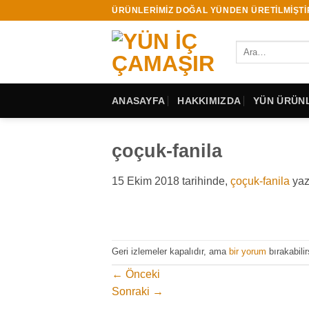
İçeriğe
ÜRÜNLERİMİZ DOĞAL YÜNDEN ÜRETİLMİŞTİ
atla
Ara:
ANASAYFA
HAKKIMIZDA
YÜN ÜRÜNL
çoçuk-fanila
15 Ekim 2018
tarihinde,
çoçuk-fanila
yaz
Geri izlemeler kapalıdır, ama
bir yorum
bırakabilir
←
Önceki
Sonraki
→