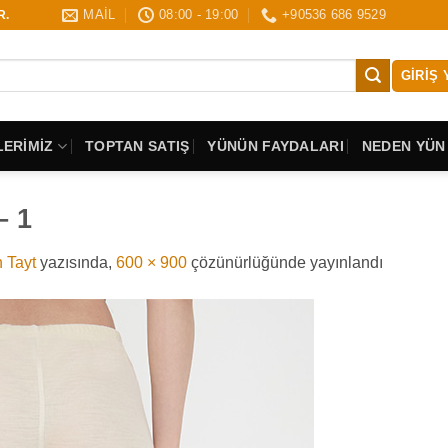
MAİL
08:00 - 19:00
+90536 686 9529
R.
GIRIŞ 
ERİMİZ
TOPTAN SATIŞ
YÜNÜN FAYDALARI
NEDEN YÜN
– 1
 Tayt
yazısında,
600 × 900
çözünürlüğünde yayınlandı