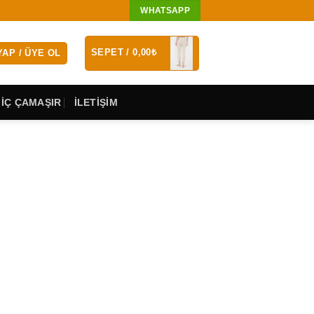
WHATSAPP
SEPET /
0,00
₺
YAP / ÜYE OL
 İÇ ÇAMAŞIR
İLETİŞİM