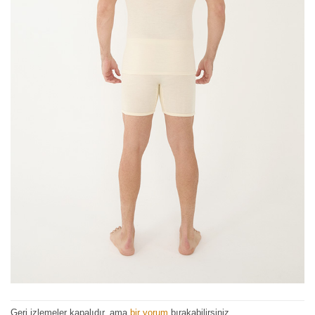
Geri izlemeler kapalıdır, ama
bir yorum
bırakabilirsiniz.