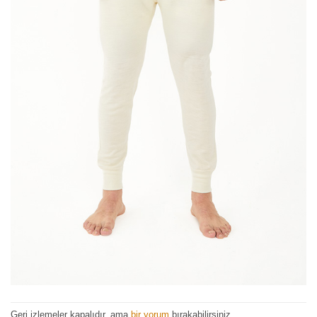
Geri izlemeler kapalıdır, ama
bir yorum
bırakabilirsiniz.