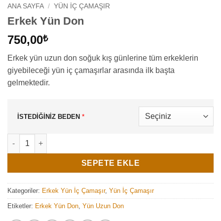
ANA SAYFA
/
YÜN İÇ ÇAMAŞIR
Erkek Yün Don
750,00
₺
Erkek yün uzun don soğuk kış günlerine tüm erkeklerin
giyebileceği yün iç çamaşırlar arasında ilk başta
gelmektedir.
*
İSTEDİĞİNİZ BEDEN
Erkek Yün Don adet
SEPETE EKLE
Kategoriler:
Erkek Yün İç Çamaşır
,
Yün İç Çamaşır
Etiketler:
Erkek Yün Don
,
Yün Uzun Don