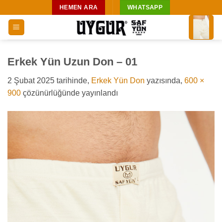
İçeriğe
HEMEN ARA
WHATSAPP
atla
Erkek Yün Uzun Don – 01
2 Şubat 2025
tarihinde,
Erkek Yün Don
yazısında,
600 ×
900
çözünürlüğünde yayınlandı