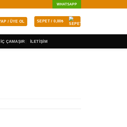
WHATSAPP
SEPET /
0,00
₺
YAP / ÜYE OL
 İÇ ÇAMAŞIR
İLETİŞİM