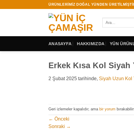
İçeriğe
ÜRÜNLERİMİZ DOĞAL YÜNDEN ÜRETİLMİŞTİ
atla
Ara:
ANASAYFA
HAKKIMIZDA
YÜN ÜRÜNL
Erkek Kısa Kol Siyah 
2 Şubat 2025
tarihinde,
Siyah Uzun Kol 
Geri izlemeler kapalıdır, ama
bir yorum
bırakabilir
←
Önceki
Sonraki
→