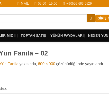
MAİL
08:00 - 19:00
+90536 686 9529
R.
GIRIŞ 
ERİMİZ
TOPTAN SATIŞ
YÜNÜN FAYDALARI
NEDEN YÜN
Yün Fanila – 02
Yün Fanila
yazısında,
600 × 900
çözünürlüğünde yayınlandı
siniz.