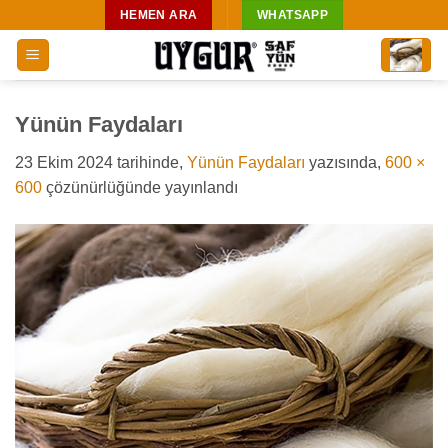
İçeriğe
HEMEN ARA
WHATSAPP
atla
Yünün Faydaları
23 Ekim 2024
tarihinde,
Yünün Faydaları
yazısında,
600 ×
600
çözünürlüğünde yayınlandı