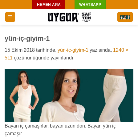
İçeriğe
HEMEN ARA
WHATSAPP
atla
yün-iç-giyim-1
15 Ekim 2018
tarihinde,
yün-iç-giyim-1
yazısında,
1240 ×
511
çözünürlüğünde yayınlandı
Bayan iç çamaşırlar, bayan uzun don, Bayan yün iç
çamaşır