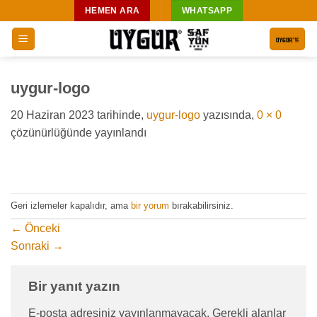
İçeriğe
HEMEN ARA
WHATSAPP
atla
uygur-logo
20 Haziran 2023
tarihinde,
uygur-logo
yazısında,
0 × 0
çözünürlüğünde yayınlandı
Geri izlemeler kapalıdır, ama
bir yorum
bırakabilirsiniz.
←
Önceki
Sonraki
→
Bir yanıt yazın
E-posta adresiniz yayınlanmayacak.
Gerekli alanlar