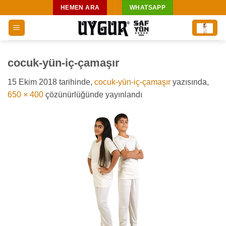
İçeriğe
HEMEN ARA
WHATSAPP
atla
cocuk-yün-iç-çamaşır
15 Ekim 2018
tarihinde,
cocuk-yün-iç-çamaşır
yazısında,
650 × 400
çözünürlüğünde yayınlandı