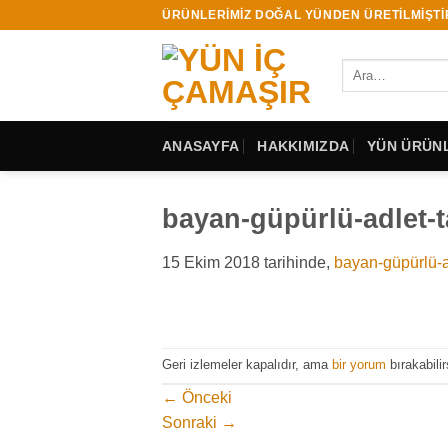
İçeriğe
ÜRÜNLERİMİZ DOĞAL YÜNDEN ÜRETİLMİŞTİ
atla
Ara:
ANASAYFA
HAKKIMIZDA
YÜN ÜRÜNL
bayan-güpürlü-adlet-
15 Ekim 2018
tarihinde,
bayan-güpürlü-a
Geri izlemeler kapalıdır, ama
bir yorum
bırakabilir
←
Önceki
Sonraki
→