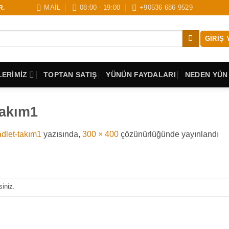
MAİL
08:00 - 19:00
+90536 686 9529
R.
GIRIŞ 
ERİMİZ
TOPTAN SATIŞ
YÜNÜN FAYDALARI
NEDEN YÜN
takım1
dlet-takım1
yazısında,
300 × 400
çözünürlüğünde yayınlandı
siniz.