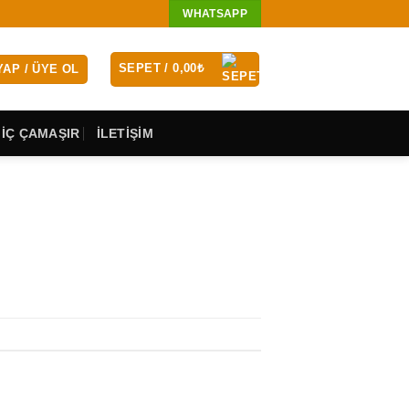
WHATSAPP
SEPET /
0,00
₺
YAP / ÜYE OL
 İÇ ÇAMAŞIR
İLETİŞİM