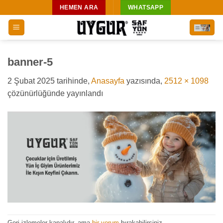
İçeriğe
HEMEN ARA
WHATSAPP
atla
banner-5
2 Şubat 2025
tarihinde,
Anasayfa
yazısında,
2512 × 1098
çözünürlüğünde yayınlandı
Geri izlemeler kapalıdır, ama
bir yorum
bırakabilirsiniz.