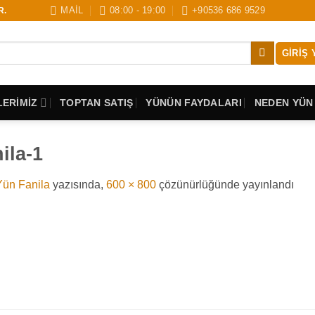
MAİL
08:00 - 19:00
+90536 686 9529
R.
GIRIŞ 
ERİMİZ
TOPTAN SATIŞ
YÜNÜN FAYDALARI
NEDEN YÜN
ila-1
Yün Fanila
yazısında,
600 × 800
çözünürlüğünde yayınlandı