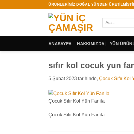
İçeriğe
ÜRÜNLERİMİZ DOĞAL YÜNDEN ÜRETİLMİŞTİ
atla
Ara:
ANASAYFA
HAKKIMIZDA
YÜN ÜRÜNL
sıfır kol cocuk yun fan
5 Şubat 2023
tarihinde,
Çocuk Sıfır Kol 
Çocuk Sıfır Kol Yün Fanila
Çocuk Sıfır Kol Yün Fanila