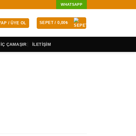
WHATSAPP
SEPET /
0,00
₺
YAP / ÜYE OL
 İÇ ÇAMAŞIR
İLETİŞİM