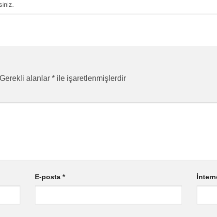
siniz.
Gerekli alanlar
*
ile işaretlenmişlerdir
E-posta
*
İntern