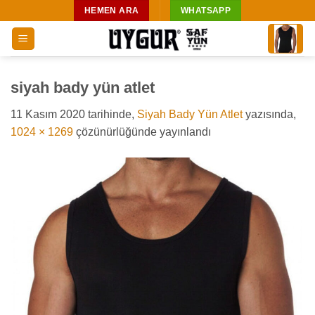
İçeriğe
HEMEN ARA
WHATSAPP
atla
siyah bady yün atlet
11 Kasım 2020
tarihinde,
Siyah Bady Yün Atlet
yazısında,
1024 × 1269
çözünürlüğünde yayınlandı