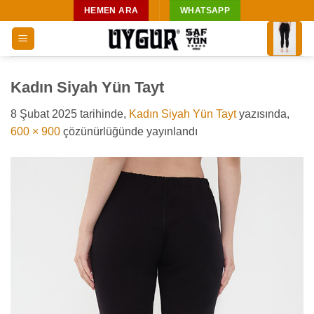
İçeriğe
HEMEN ARA
WHATSAPP
atla
Kadın Siyah Yün Tayt
8 Şubat 2025
tarihinde,
Kadın Siyah Yün Tayt
yazısında,
600 × 900
çözünürlüğünde yayınlandı