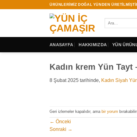
İçeriğe
ÜRÜNLERİMİZ DOĞAL YÜNDEN ÜRETİLMİŞTİ
atla
Ara:
ANASAYFA
HAKKIMIZDA
YÜN ÜRÜNL
Kadın krem Yün Tayt 
8 Şubat 2025
tarihinde,
Kadın Siyah Yün
Geri izlemeler kapalıdır, ama
bir yorum
bırakabilir
←
Önceki
Sonraki
→