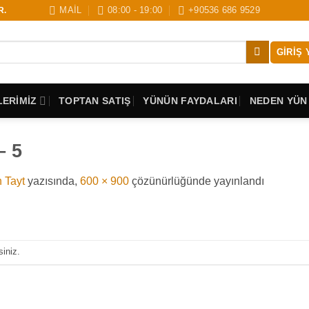
MAİL
08:00 - 19:00
+90536 686 9529
R.
GIRIŞ 
ERİMİZ
TOPTAN SATIŞ
YÜNÜN FAYDALARI
NEDEN YÜN
– 5
 Tayt
yazısında,
600 × 900
çözünürlüğünde yayınlandı
siniz.