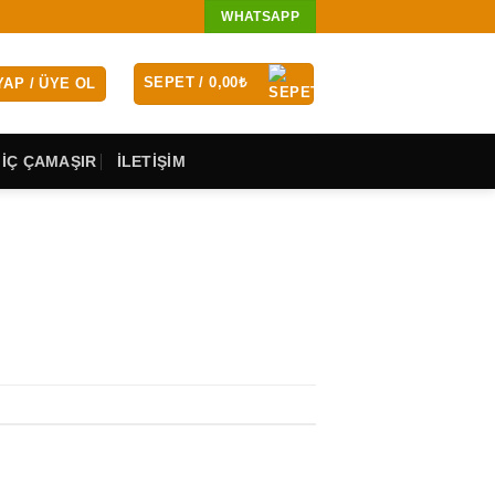
WHATSAPP
SEPET /
0,00
₺
YAP / ÜYE OL
 İÇ ÇAMAŞIR
İLETİŞİM