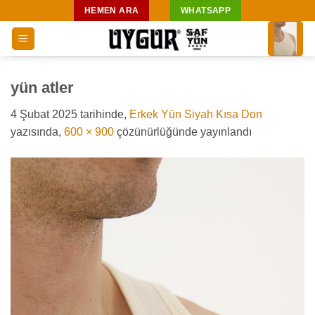
İçeriğe
HEMEN ARA
WHATSAPP
atla
yün atler
4 Şubat 2025
tarihinde,
Erkek Yün Siyah Kısa Don
yazısında,
600 × 900
çözünürlüğünde yayınlandı