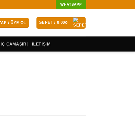
WHATSAPP
SEPET /
0,00
₺
YAP / ÜYE OL
 İÇ ÇAMAŞIR
İLETİŞİM