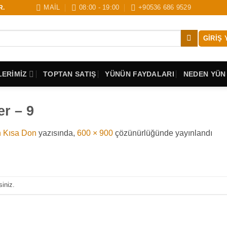
MAİL
08:00 - 19:00
+90536 686 9529
R.
GIRIŞ 
ERİMİZ
TOPTAN SATIŞ
YÜNÜN FAYDALARI
NEDEN YÜN
er – 9
h Kısa Don
yazısında,
600 × 900
çözünürlüğünde yayınlandı
siniz.