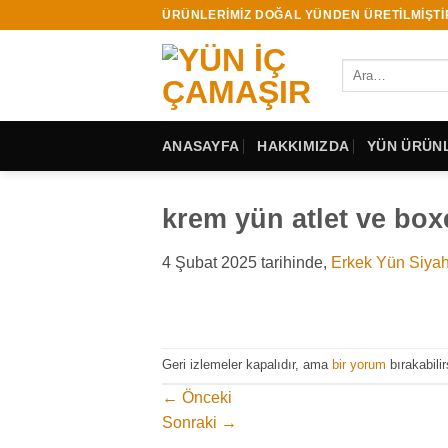
İçeriğe
ÜRÜNLERİMİZ DOĞAL YÜNDEN ÜRETİLMİŞTİ
atla
Ara:
ANASAYFA
HAKKIMIZDA
YÜN ÜRÜNL
krem yün atlet ve box
4 Şubat 2025
tarihinde,
Erkek Yün Siya
Geri izlemeler kapalıdır, ama
bir yorum
bırakabilir
←
Önceki
Sonraki
→