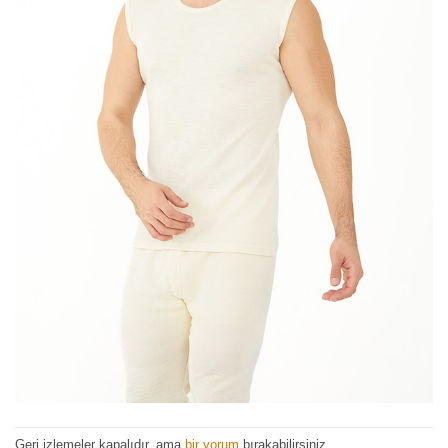
Geri izlemeler kapalıdır, ama
bir yorum
bırakabilirsiniz.