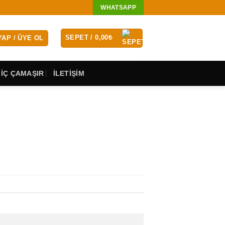
WHATSAPP
SEPET /
0,00
₺
YAP / ÜYE OL
 İÇ ÇAMAŞIR
İLETİŞİM