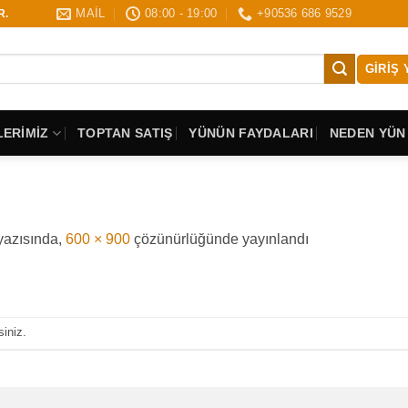
MAİL
08:00 - 19:00
+90536 686 9529
R.
GIRIŞ 
ERİMİZ
TOPTAN SATIŞ
YÜNÜN FAYDALARI
NEDEN YÜN
azısında,
600 × 900
çözünürlüğünde yayınlandı
siniz.