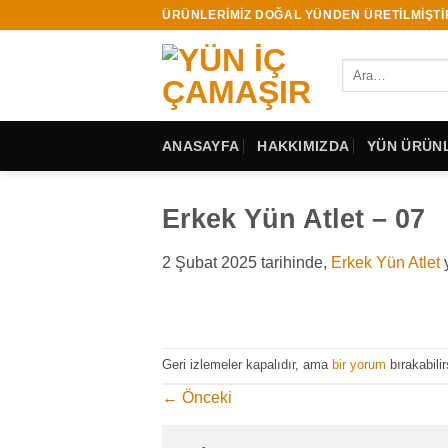
İçeriğe
ÜRÜNLERİMİZ DOĞAL YÜNDEN ÜRETİLMİŞTİ
atla
Ara:
ANASAYFA
HAKKIMIZDA
YÜN ÜRÜNL
Erkek Yün Atlet – 07
2 Şubat 2025
tarihinde,
Erkek Yün Atlet
y
Geri izlemeler kapalıdır, ama
bir yorum
bırakabilir
←
Önceki