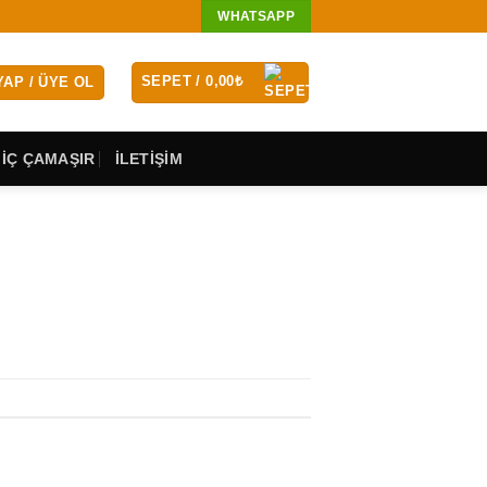
WHATSAPP
SEPET /
0,00
₺
YAP / ÜYE OL
 İÇ ÇAMAŞIR
İLETİŞİM