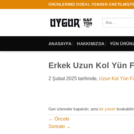
İçeriğe
ÜRÜNLERİMİZ DOĞAL YÜNDEN ÜRETİLMİŞTİ
atla
Ara:
ANASAYFA
HAKKIMIZDA
YÜN ÜRÜNL
Erkek Uzun Kol Yün F
2 Şubat 2025
tarihinde,
Uzun Kol Yün Fa
Geri izlemeler kapalıdır, ama
bir yorum
bırakabilir
←
Önceki
Sonraki
→