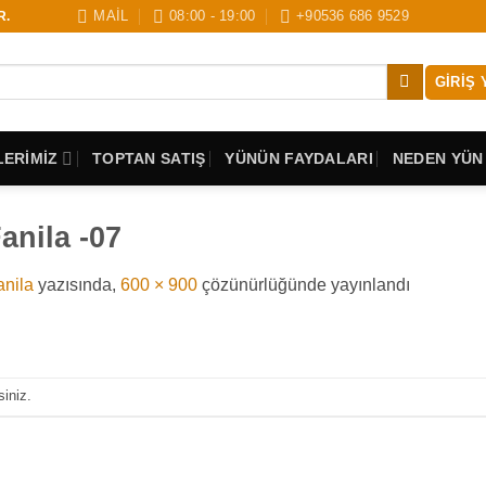
MAİL
08:00 - 19:00
+90536 686 9529
R.
GIRIŞ 
ERİMİZ
TOPTAN SATIŞ
YÜNÜN FAYDALARI
NEDEN YÜN
anila -07
nila
yazısında,
600 × 900
çözünürlüğünde yayınlandı
siniz.