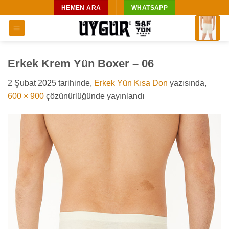
İçeriğe
HEMEN ARA
WHATSAPP
atla
Erkek Krem Yün Boxer – 06
2 Şubat 2025
tarihinde,
Erkek Yün Kısa Don
yazısında,
600 × 900
çözünürlüğünde yayınlandı