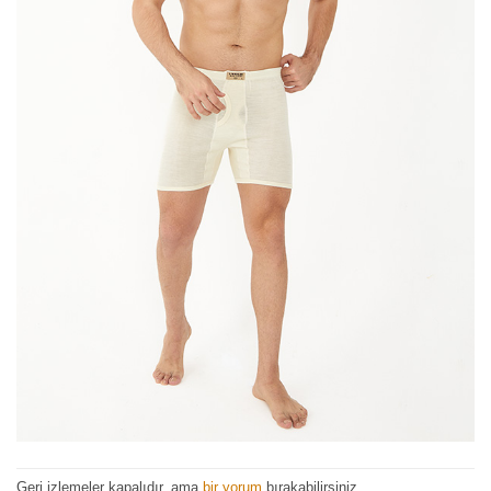
Geri izlemeler kapalıdır, ama
bir yorum
bırakabilirsiniz.