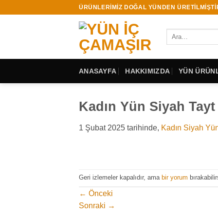
İçeriğe
ÜRÜNLERİMİZ DOĞAL YÜNDEN ÜRETİLMİŞTİ
atla
Ara:
ANASAYFA
HAKKIMIZDA
YÜN ÜRÜNL
Kadın Yün Siyah Tayt
1 Şubat 2025
tarihinde,
Kadın Siyah Yün
Geri izlemeler kapalıdır, ama
bir yorum
bırakabilir
←
Önceki
Sonraki
→