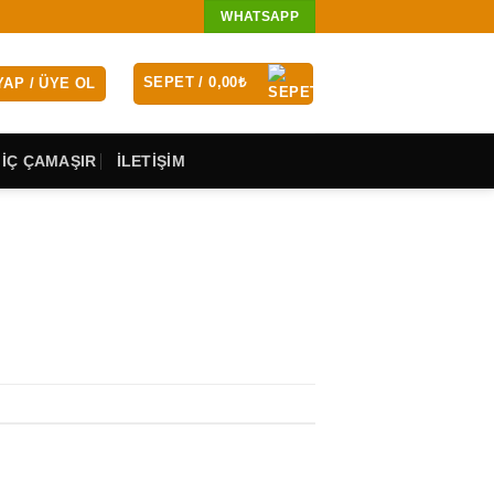
WHATSAPP
SEPET /
0,00
₺
YAP / ÜYE OL
 İÇ ÇAMAŞIR
İLETİŞİM