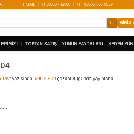
MAİL
08:00 - 19:00
+90536 686 9529
R.
GIRIŞ 
ERİMİZ
TOPTAN SATIŞ
YÜNÜN FAYDALARI
NEDEN YÜN
 04
 Tayt
yazısında,
600 × 900
çözünürlüğünde yayınlandı
siniz.