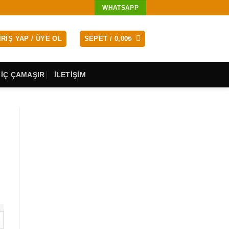
WHATSAPP
IRIŞ YAP / ÜYE OL
SEPET /
0,00
₺
 İÇ ÇAMAŞIR
İLETİŞİM