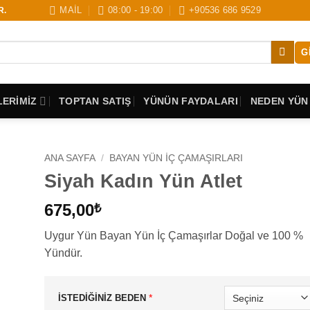
MAİL
08:00 - 19:00
+90536 686 9529
R.
G
ERİMİZ
TOPTAN SATIŞ
YÜNÜN FAYDALARI
NEDEN YÜN
ANA SAYFA
/
BAYAN YÜN İÇ ÇAMAŞIRLARI
Siyah Kadın Yün Atlet
675,00
₺
Uygur Yün Bayan Yün İç Çamaşırlar Doğal ve 100 %
Yündür.
*
İSTEDİĞİNİZ BEDEN