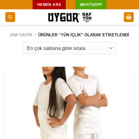
İçeriğe
HEMEN ARA
WHATSAPP
atla
ANA SAYFA
/
ÜRÜNLER “YÜN İÇLIK” OLARAK ETIKETLENDI