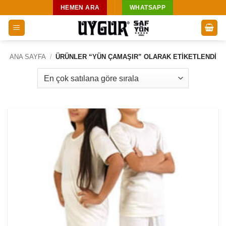
İçeriğe
HEMEN ARA
WHATSAPP
atla
ANA SAYFA
/
ÜRÜNLER “YÜN ÇAMAŞIR” OLARAK ETIKETLENDI