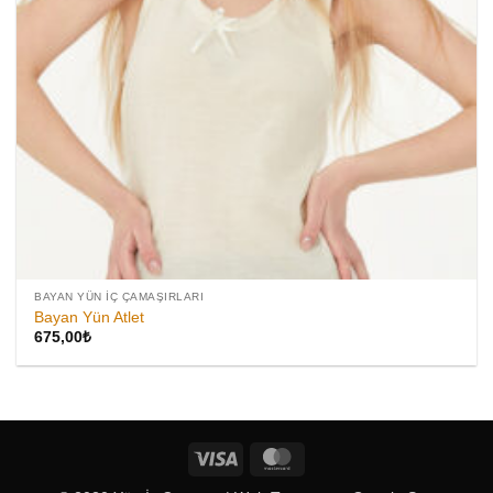
BAYAN YÜN İÇ ÇAMAŞIRLARI
Bayan Yün Atlet
675,00
₺
Visa
MasterCard