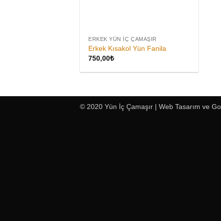
ERKEK YÜN İÇ ÇAMAŞIR
Erkek Kısakol Yün Fanila
750,00
₺
© 2020 Yün İç Çamaşır |
Web Tasarım
ve
Go