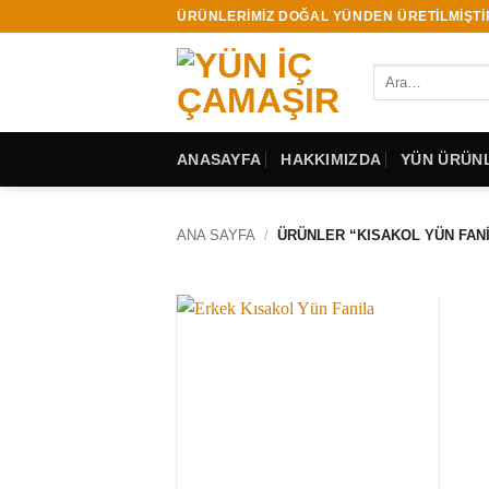
İçeriğe
ÜRÜNLERİMİZ DOĞAL YÜNDEN ÜRETİLMİŞTİ
atla
Ara:
ANASAYFA
HAKKIMIZDA
YÜN ÜRÜNL
ANA SAYFA
/
ÜRÜNLER “KISAKOL YÜN FANI