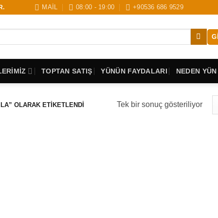
MAİL
08:00 - 19:00
+90536 686 9529
R.
G
ERİMİZ
TOPTAN SATIŞ
YÜNÜN FAYDALARI
NEDEN YÜN
Tek bir sonuç gösteriliyor
LA” OLARAK ETIKETLENDI