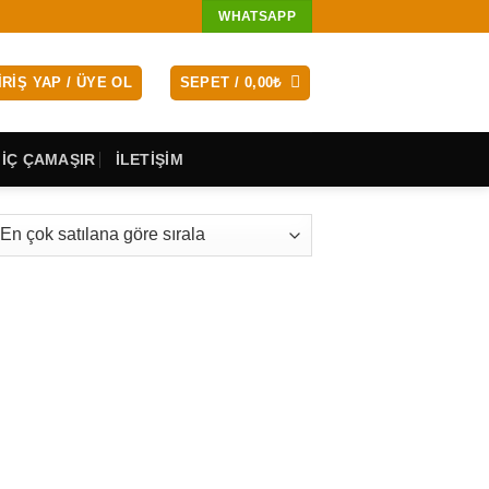
WHATSAPP
IRIŞ YAP / ÜYE OL
SEPET /
0,00
₺
 İÇ ÇAMAŞIR
İLETİŞİM