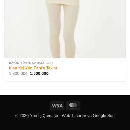
BAYAN YÜN İÇ ÇAMAŞIRLARI
Kısa Kol Yün Fanila Takım
Orijinal
Şu
1.600,00
₺
1.500,00
₺
fiyat:
andaki
1.600,00₺.
fiyat:
1.500,00₺.
Visa
MasterCard
© 2020 Yün İç Çamaşır |
Web Tasarım
ve
Google Seo