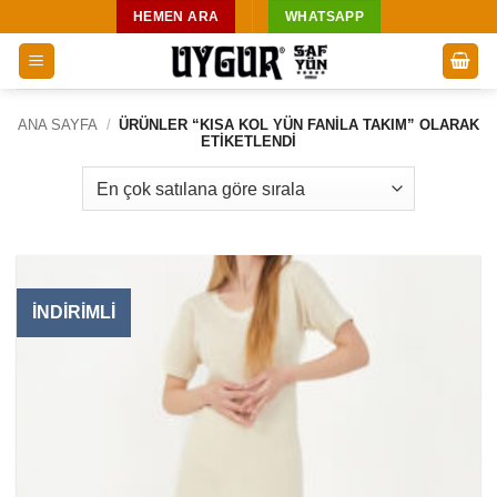
İçeriğe
HEMEN ARA
WHATSAPP
atla
ANA SAYFA
/
ÜRÜNLER “KISA KOL YÜN FANILA TAKIM” OLARAK
ETIKETLENDI
İNDİRİMLİ