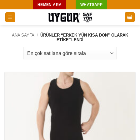
İçeriğe
HEMEN ARA
WHATSAPP
atla
ANA SAYFA
/
ÜRÜNLER “ERKEK YÜN KISA DON” OLARAK
ETIKETLENDI