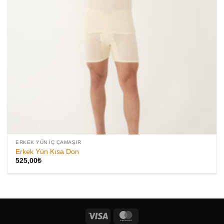
ERKEK YÜN İÇ ÇAMAŞIR
Erkek Yün Kısa Don
525,00
₺
Visa
MasterCard