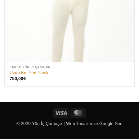
ERKEK YÜN İÇ ÇAMAŞIR
Uzun Kol Yün Fanila
750,00
₺
Visa
MasterCard
© 2020 Yün İç Çamaşır |
Web Tasarım
ve
Google Seo