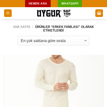
İçeriğe
HEMEN ARA
WHATSAPP
atla
ANA SAYFA
/
ÜRÜNLER “ERKEK FANILASI” OLARAK
ETIKETLENDI