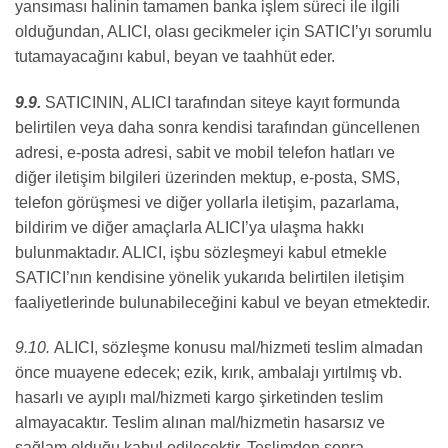
yansıması halinin tamamen banka işlem süreci ile ilgili
olduğundan, ALICI, olası gecikmeler için SATICI’yı sorumlu
tutamayacağını kabul, beyan ve taahhüt eder.
9.9.
SATICININ, ALICI tarafından siteye kayıt formunda
belirtilen veya daha sonra kendisi tarafından güncellenen
adresi, e-posta adresi, sabit ve mobil telefon hatları ve
diğer iletişim bilgileri üzerinden mektup, e-posta, SMS,
telefon görüşmesi ve diğer yollarla iletişim, pazarlama,
bildirim ve diğer amaçlarla ALICI’ya ulaşma hakkı
bulunmaktadır. ALICI, işbu sözleşmeyi kabul etmekle
SATICI’nın kendisine yönelik yukarıda belirtilen iletişim
faaliyetlerinde bulunabileceğini kabul ve beyan etmektedir.
9.10.
ALICI, sözleşme konusu mal/hizmeti teslim almadan
önce muayene edecek; ezik, kırık, ambalajı yırtılmış vb.
hasarlı ve ayıplı mal/hizmeti kargo şirketinden teslim
almayacaktır. Teslim alınan mal/hizmetin hasarsız ve
sağlam olduğu kabul edilecektir. Teslimden sonra