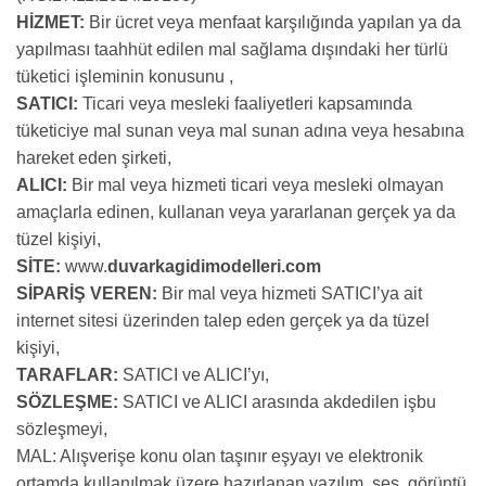
HİZMET:
Bir ücret veya menfaat karşılığında yapılan ya da
yapılması taahhüt edilen mal sağlama dışındaki her türlü
tüketici işleminin konusunu ,
SATICI:
Ticari veya mesleki faaliyetleri kapsamında
tüketiciye mal sunan veya mal sunan adına veya hesabına
hareket eden şirketi,
ALICI:
Bir mal veya hizmeti ticari veya mesleki olmayan
amaçlarla edinen, kullanan veya yararlanan gerçek ya da
tüzel kişiyi,
SİTE:
www.
duvarkagidimodelleri.com
SİPARİŞ VEREN:
Bir mal veya hizmeti SATICI’ya ait
internet sitesi üzerinden talep eden gerçek ya da tüzel
kişiyi,
TARAFLAR:
SATICI ve ALICI’yı,
SÖZLEŞME:
SATICI ve ALICI arasında akdedilen işbu
sözleşmeyi,
MAL: Alışverişe konu olan taşınır eşyayı ve elektronik
ortamda kullanılmak üzere hazırlanan yazılım, ses, görüntü