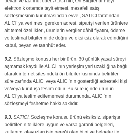
beyan ve taahhüt eder. ALICI’nın; Ön Bilgilendirmeyi
elektronik ortamda teyit etmesi, mesafeli satış
sözleşmesinin kurulmasından evvel, SATICI tarafından
ALICI’ ya verilmesi gereken adresi, siparişi verilen ürünlere
ait temel özellikleri, ürünlerin vergiler dâhil fiyatını, ödeme
ve teslimat bilgilerini de doğru ve eksiksiz olarak edindiğini
kabul, beyan ve taahhüt eder.
9.2
. Sözleşme konusu her bir ürün, 30 günlük yasal süreyi
aşmamak kaydı ile ALICI’ nın yerleşim yeri uzaklığına bağlı
olarak internet sitesindeki ön bilgiler kısmında belirtilen
süre zarfında ALICI veya ALICI’nın gösterdiği adresteki kişi
ve/veya kuruluşa teslim edilir. Bu süre içinde ürünün
ALICI’ya teslim edilememesi durumunda, ALICI’nın
sözleşmeyi feshetme hakkı saklıdır.
9.3.
SATICI,
Sözleşme konusu ürünü eksiksiz, siparişte
belirtilen niteliklere uygun ve varsa garanti belgeleri,
kullanım kılavuzları işin gereği olan bilgi ve belgeler ile