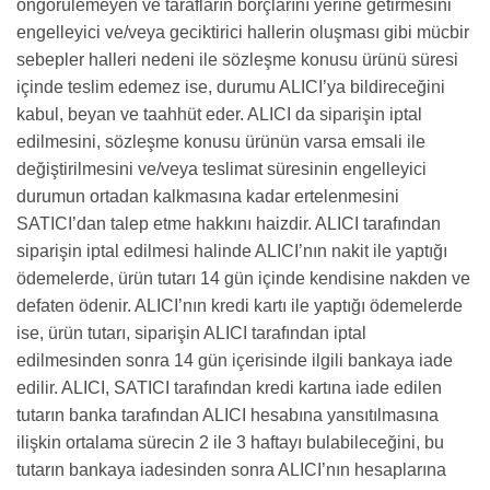
öngörülemeyen ve tarafların borçlarını yerine getirmesini
engelleyici ve/veya geciktirici hallerin oluşması gibi mücbir
sebepler halleri nedeni ile sözleşme konusu ürünü süresi
içinde teslim edemez ise, durumu ALICI’ya bildireceğini
kabul, beyan ve taahhüt eder. ALICI da siparişin iptal
edilmesini, sözleşme konusu ürünün varsa emsali ile
değiştirilmesini ve/veya teslimat süresinin engelleyici
durumun ortadan kalkmasına kadar ertelenmesini
SATICI’dan talep etme hakkını haizdir. ALICI tarafından
siparişin iptal edilmesi halinde ALICI’nın nakit ile yaptığı
ödemelerde, ürün tutarı 14 gün içinde kendisine nakden ve
defaten ödenir. ALICI’nın kredi kartı ile yaptığı ödemelerde
ise, ürün tutarı, siparişin ALICI tarafından iptal
edilmesinden sonra 14 gün içerisinde ilgili bankaya iade
edilir. ALICI, SATICI tarafından kredi kartına iade edilen
tutarın banka tarafından ALICI hesabına yansıtılmasına
ilişkin ortalama sürecin 2 ile 3 haftayı bulabileceğini, bu
tutarın bankaya iadesinden sonra ALICI’nın hesaplarına