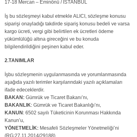
17-18 Mercan – Eminönü / İSTANBUL
İş bu sözleşmeyi kabul etmekle ALICI, sözleşme konusu
siparişi onayladığı takdirde sipariş konusu bedeli ve varsa
kargo ücreti, vergi gibi belirtilen ek ücretleri ödeme
yükümlülüğü altına gireceğini ve bu konuda
bilgilendirildiğini peşinen kabul eder.
2.TANIMLAR
İşbu sözleşmenin uygulanmasında ve yorumlanmasında
aşağıda yazılı terimler karşılarındaki yazılı açıklamaları
ifade edeceklerdir.
BAKAN:
Gümrük ve Ticaret Bakanı’nı,
BAKANLIK
: Gümrük ve Ticaret Bakanlığı’nı,
KANUN
: 6502 sayılı Tüketicinin Korunması Hakkında
Kanun’u,
YÖNETMELİK:
Mesafeli Sözleşmeler Yönetmeliği’ni
(RG:27.11.2014/29188)