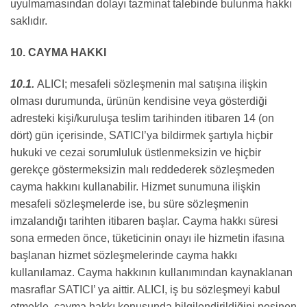
uyulmamasından dolayı tazminat talebinde bulunma hakkı
saklıdır.
10. CAYMA HAKKI
10.1.
ALICI; mesafeli sözleşmenin mal satışına ilişkin
olması durumunda, ürünün kendisine veya gösterdiği
adresteki kişi/kuruluşa teslim tarihinden itibaren 14 (on
dört) gün içerisinde, SATICI’ya bildirmek şartıyla hiçbir
hukuki ve cezai sorumluluk üstlenmeksizin ve hiçbir
gerekçe göstermeksizin malı reddederek sözleşmeden
cayma hakkını kullanabilir. Hizmet sunumuna ilişkin
mesafeli sözleşmelerde ise, bu süre sözleşmenin
imzalandığı tarihten itibaren başlar. Cayma hakkı süresi
sona ermeden önce, tüketicinin onayı ile hizmetin ifasına
başlanan hizmet sözleşmelerinde cayma hakkı
kullanılamaz. Cayma hakkının kullanımından kaynaklanan
masraflar SATICI’ ya aittir. ALICI, iş bu sözleşmeyi kabul
etmekle, cayma hakkı konusunda bilgilendirildiğini peşinen